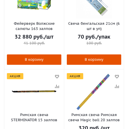
Фейерверк Волжские
Свеча бенгальская 21см (6
салюты 163 залпов
шт в уп)
32 880
руб.
/шт
70
руб.
/упак
41 100
руб.
100
руб.
В корзину
В корзину
АКЦИЯ
АКЦИЯ
Римская свеча
Римская свеча Римская
STERMINATOR 15 залпов
свеча Magic ball 20 залпов
320
руб.
/шт