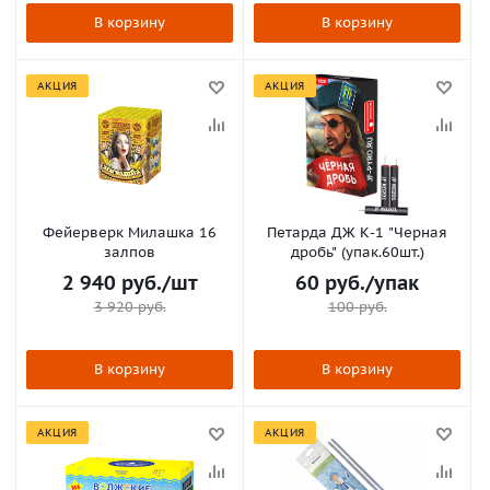
В корзину
В корзину
АКЦИЯ
АКЦИЯ
Фейерверк Милашка 16
Петарда ДЖ К-1 "Черная
залпов
дробь" (упак.60шт.)
2 940
руб.
/шт
60
руб.
/упак
3 920
руб.
100
руб.
В корзину
В корзину
АКЦИЯ
АКЦИЯ