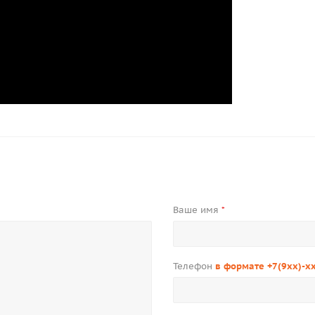
Ваше имя
*
Телефон
в формате +7(9xx)-x