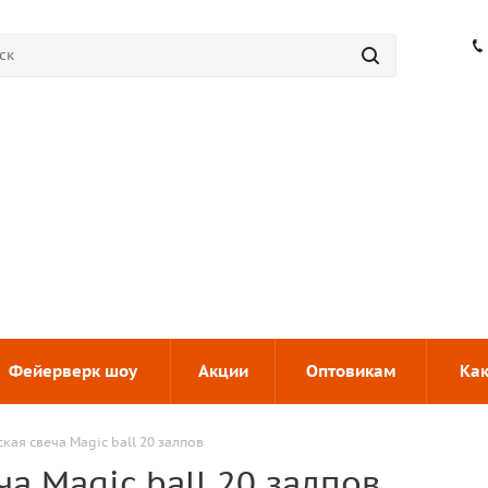
Фейерверк шоу
Акции
Оптовикам
Как
кая свеча Magic ball 20 залпов
а Magic ball 20 залпов