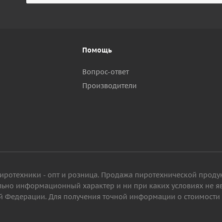
Помощь
Вопрос-ответ
Производители
пиротехники - опт и розница. Продажа пиротехнической проду
ельно информационный характер и ни при каких условиях не 
 Федерации. Для получения точной информации о стоимости то