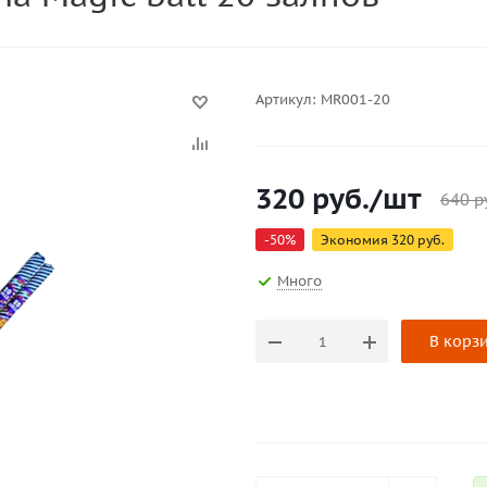
Артикул:
MR001-20
320
руб.
/шт
640
р
-
50
%
Экономия
320
руб.
Много
В корз