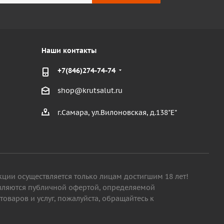
Наши контакты
+7(846)274-74-74
shop@krutsalut.ru
г.Самара, ул.Вилоновская, д.138"Е"
кции осуществляется только лицам достигшим 18 лет!
являются публичной офертой, определяемой
варов и услуг, пожалуйста, обращайтесь к