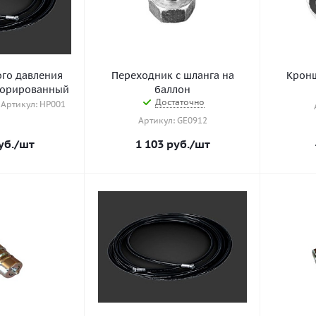
го давления
Переходник с шланга на
Кронш
форированный
баллон
Достаточно
Артикул: HP001
Артикул: GE0912
уб.
/шт
1 103
руб.
/шт