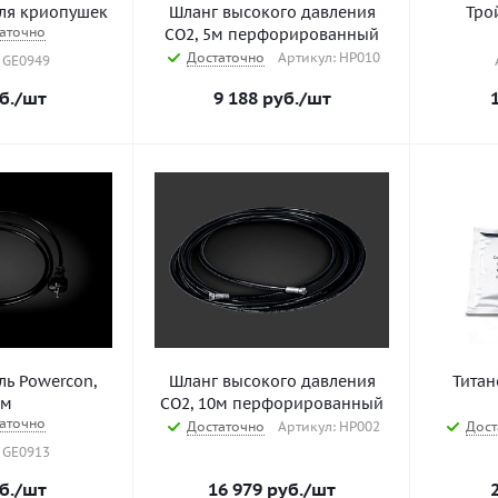
ля криопушек
Шланг высокого давления
Тро
аточно
СО2, 5м перфорированный
Достаточно
Артикул: HP010
 GE0949
б.
/шт
9 188
руб.
/шт
ль Powercon,
Шланг высокого давления
Титан
8м
СО2, 10м перфорированный
аточно
Достаточно
Артикул: HP002
Дост
 GE0913
б.
/шт
16 979
руб.
/шт