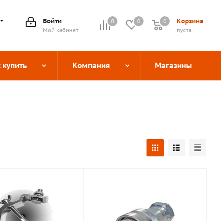
Войти
Корзина
0
0
0
0
Мой кабинет
пуста
 купить
Компания
Магазины