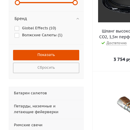
Бренд
Global Effects (
10
)
Шланг высоко
Волжские Салюты (
1
)
СО2, 1,5м пер
Достаточно
3 754
р
Сбросить
Батареи салютов
Петарды, наземные и
летающие фейерверки
Римские свечи