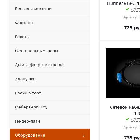
Ниппель БРС д
Бенгальские огни
Дост
Артикул:
Фонтаны
725
ру
Ракеты
Фестивальные шары
Дымы, фаеры и факела
Хлопушки
Свечи в торт
Фейерверк шоу
Сетевой кабе
1,
Дост
Гендер-пати
Артикул:
Оборудование
735
ру