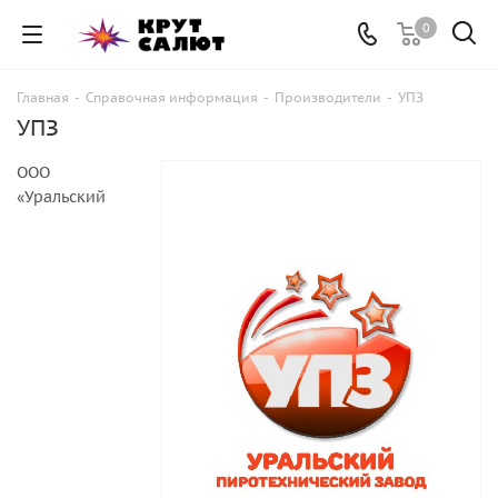
0
Главная
-
Справочная информация
-
Производители
-
УПЗ
УПЗ
ООО
«Уральский