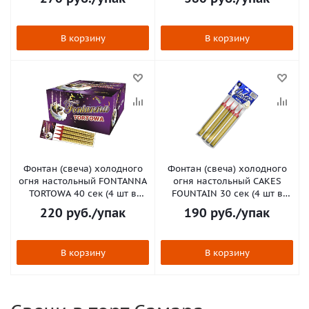
В корзину
В корзину
Фонтан (свеча) холодного
Фонтан (свеча) холодного
огня настольный FONTANNA
огня настольный CAKES
TORTOWA 40 сек (4 шт в
FOUNTAIN 30 сек (4 шт в
упак) 12 см
упак) 10 см
220
руб.
/упак
190
руб.
/упак
В корзину
В корзину