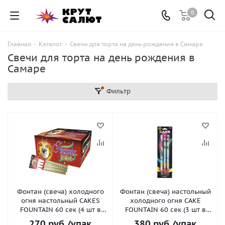
0
Главная
-
Каталог
-
Свечи для торта на день рождения в Самаре
Свечи для торта на день рождения в
Самаре
Фильтр
Фонтан (свеча) холодного
Фонтан (свеча) настольный
огня настольный CAKES
холодного огня CAKE
FOUNTAIN 60 сек (4 шт в
FOUNTAIN 60 сек (3 шт в
упак) 15 см
упак) 23 см
270
руб.
/упак
380
руб.
/упак