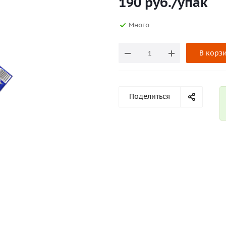
190
руб.
/упак
Много
В корз
Поделиться