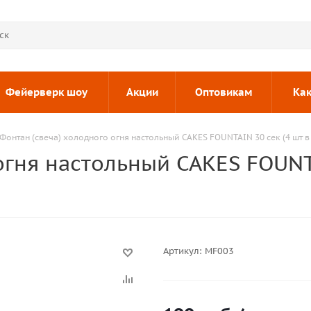
Фейерверк шоу
Акции
Оптовикам
Как
Фонтан (свеча) холодного огня настольный CAKES FOUNTAIN 30 сек (4 шт в 
огня настольный CAKES FOUNTA
Артикул:
MF003