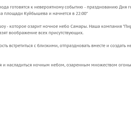
города готовятся к невероятному событию - празднованию Дня
а площади Куйбышева и начнется в 22:00*
оу - которое озарит ночное небо Самары. Наша компания "Пи
азят воображение всех присутствующих.
ость встретиться с близкими, отпраздновать вместе и создат
тия и насладиться ночным небом, озаренным множеством огоньк