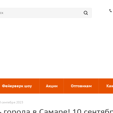
Фейерверк шоу
Акции
Оптовикам
Как
0 сентября 2023
 города в Самаре! 10 сентяб