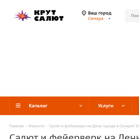
Ваш город
Самара
Каталог
Услуги
Главная
-
Новости
-
Салют и фейерверк на День города в Самаре! 1
Салют и фейерверк на День