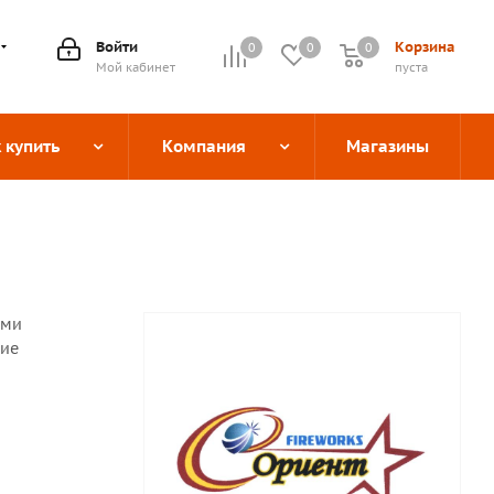
Войти
Корзина
0
0
0
0
Мой кабинет
пуста
 купить
Компания
Магазины
ыми
кие