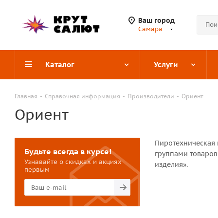
Ваш город
Самара
Каталог
Услуги
Главная
-
Справочная информация
-
Производители
-
Ориент
Ориент
Пиротехническая 
Будьте всегда в курсе!
группами товаров
Узнавайте о скидках и акциях
изделия».
первым