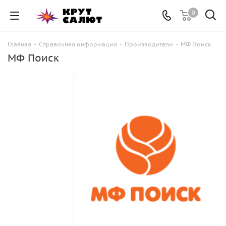
0
Главная
-
Справочная информация
-
Производители
-
МФ Поиск
МФ Поиск