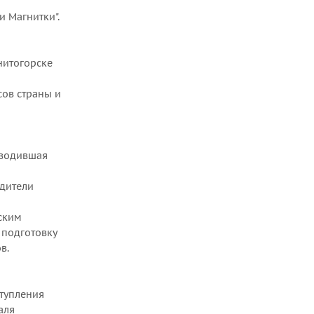
 Магнитки".
нитогорске
сов страны и
оводившая
едители
ским
 подготовку
в.
ступления
аля