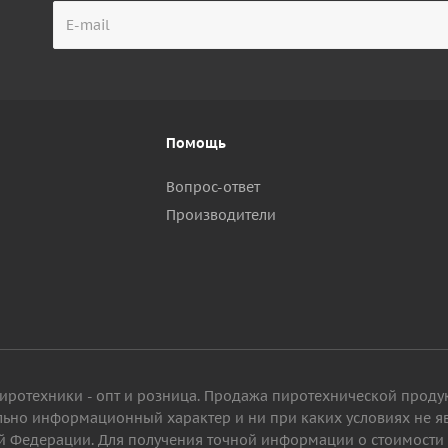
Помощь
Вопрос-ответ
Производители
пиротехники - опт и розница. Продажа пиротехнической проду
ельно информационный характер и ни при каких условиях не 
 Федерации. Для получения точной информации о стоимости то