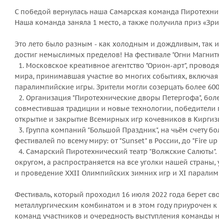
С победой вернулась наша Самарская команда Пиротехниче
Наша команда заняла 1 место, а также получила приз «Зри
Это лето было разным - как холодным и дождливым, так и
достиг немыслимых пределов! На фестивале "Огни Магнит
1. Московское креативное агентство "Орион-арт", прово
мира, принимавшая участие во многих событиях, включая 
паралимпийские игры. Зрители могли созерцать более 60
2. Организация "Пиротехнические дворы Петергофа", бол
совместившая традиции и новые технологии, победители 
открытие и закрытие Всемирных игр кочевников в Киргизии
3. Группа компаний "Большой Праздник", на чьём счету б
фестивалей по всему миру: от "Sunset" в России, до "Fire up
4. Самарский Пиротехнический театр "Волжские Салюты".
округом, а распространяется на все уголки нашей страны,
и проведение XXII Олимпийских зимних игр и XI паралимпи
Фестиваль, который проходил 16 июля 2022 года берет св
металлургическим комбинатом и в этом году приурочен к 
команд участников и очередность выступления команды 