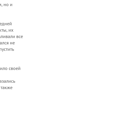
, но и
ледней
ты, их
вливали все
ался не
пустить
рило своей
азались
 также