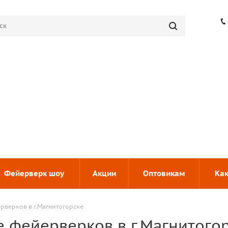
Фейерверк шоу
Акции
Оптовикам
Как
рверков в г.Магнитогорске
е фейерверков в г.Магнитого