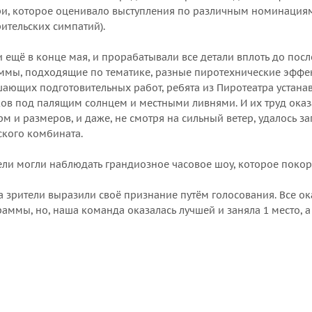
и, которое оценивало выступления по различным номинациям
ительских симпатий).
 ещё в конце мая, и прорабатывали все детали вплоть до пос
мы, подходящие по тематике, разные пиротехнические эффек
ршающих подготовительных работ, ребята из Пиротеатра устана
ов под палящим солнцем и местными ливнями. И их труд оказ
 и размеров, и даже, не смотря на сильный ветер, удалось за
ского комбината.
ители могли наблюдать грандиозное часовое шоу, которое поко
 зрители выразили своё признание путём голосования. Все ок
ммы, но, наша команда оказалась лучшей и заняла 1 место, а