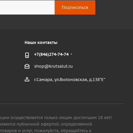
Наши контакты
+7(846)274-74-74
shop@krutsalut.ru
г.Самара, ул.Вилоновская, д.138"Е"
кции осуществляется только лицам достигшим 18 лет!
являются публичной офертой, определяемой
варов и услуг, пожалуйста, обращайтесь к