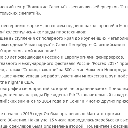
ский театр "Волжские Салюты" с фестиваля фейерверков "Огни
тельских симпатий».
 нестерпимо жарким, но совсем недавно накал страстей в Маг
ки" схлестнулись 4 команды пиротехников:
дящее выступления от полярного края до крупнейших мегаполи
ежегодные "Алые паруса" в Санкт-Петербурге, Олимпийские и
00 проектов этой компании!
ее 30 лет освещающая Россию и Европу огнями фейерверков,
главного международного фестиваля России "Ростех-2017", пр
, а также "Столица закатов" на 800-летие Нижнего Новгорода.
ольшое число успешных работ, участники множества шоу и поб
 the night" в США.
 география мероприятий которой, не ограничивается Приволж
 удостоенная награды Президента РФ "За значительный вклад в
йских зимних игр 2014 года в г. Сочи" и многих других призо
ое начало в 2019 году. Он был организован Магнитогорским
его 90-летию. Накануне, 15 числа проводилась жеребьевка вы
наших земляков была определена второй. Победителей фестив