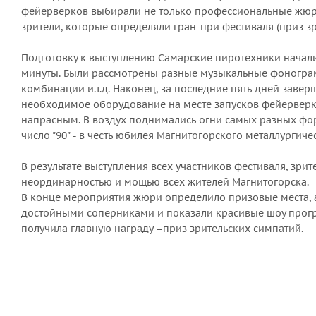
фейерверков выбирали не только профессиональные жюр
зрители, которые определяли гран-при фестиваля (приз зр
Подготовку к выступлению Самарские пиротехники начали
минуты. Были рассмотрены разные музыкальные фонограм
комбинации и.т.д. Наконец, за последние пять дней заве
необходимое оборудование на месте запусков фейерверк
напрасным. В воздух поднимались огни самых разных форм
число "90" - в честь юбилея Магнитогорского металлургиче
В результате выступления всех участников фестиваля, зр
неординарностью и мощью всех жителей Магнитогорска.
В конце мероприятия жюри определило призовые места, а
достойными соперниками и показали красивые шоу програ
получила главную награду –приз зрительских симпатий.