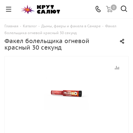
0
Главная
-
Каталог
-
Дымы, фаеры и факела в Самаре
-
Факел
болельщика огневой красный 30 секунд
Факел болельщика огневой
красный 30 секунд