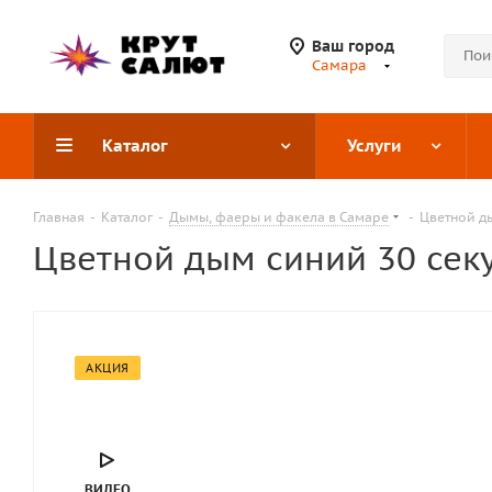
Ваш город
Самара
Каталог
Услуги
Главная
-
Каталог
-
Дымы, фаеры и факела в Самаре
-
Цветной д
Цветной дым синий 30 сек
АКЦИЯ
ВИДЕО