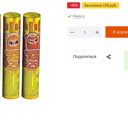
-
40
%
Экономия
150
руб.
Много
В корз
Поделиться