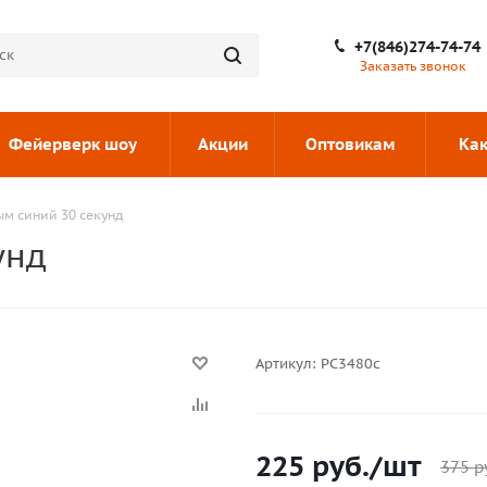
+7(846)274-74-74
Заказать звонок
Фейерверк шоу
Акции
Оптовикам
Как
ым синий 30 секунд
унд
Артикул:
РС3480с
225
руб.
/шт
375
р