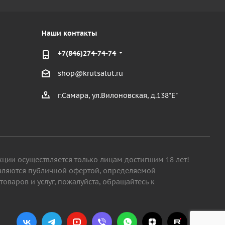
Наши контакты
+7(846)274-74-74
shop@krutsalut.ru
г.Самара, ул.Вилоновская, д.138"Е"
кции осуществляется только лицам достигшим 18 лет!
являются публичной офертой, определяемой
варов и услуг, пожалуйста, обращайтесь к