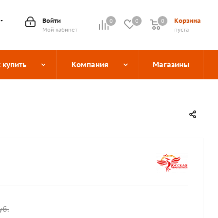
Войти
Корзина
0
0
0
0
Мой кабинет
пуста
 купить
Компания
Магазины
уб.