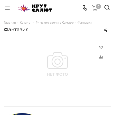
0
Главная
-
Каталог
-
Римские свечи в Самаре
-
Фантазия
Фантазия