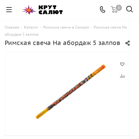
0
Главная
-
Каталог
-
Римские свечи в Самаре
-
Римская свеча На
абордаж 5 залпов
Римская свеча На абордаж 5 залпов