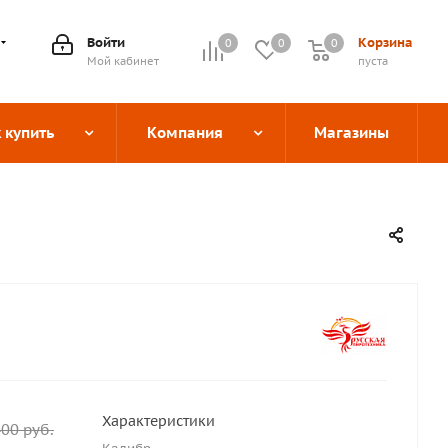
Войти
Корзина
0
0
0
0
Мой кабинет
пуста
 купить
Компания
Магазины
Характеристики
400
руб.