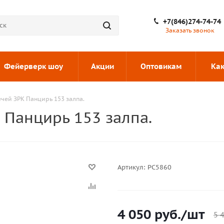
+7(846)274-74-74
Заказать звонок
Фейерверк шоу
Акции
Оптовикам
Как
чей ЗРК Панцирь 153 залпа.
 Панцирь 153 залпа.
Артикул:
РС5860
4 050
руб.
/шт
5 