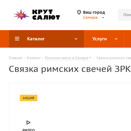
Ваш город
Самара
Каталог
Услуги
Главная
-
Каталог
-
Римские свечи в Самаре
-
Связка римских све
Связка римских свечей ЗРК
АКЦИЯ
ВИДЕО