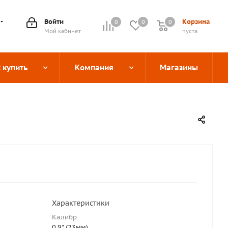
Войти
Корзина
0
0
0
0
Мой кабинет
пуста
 купить
Компания
Магазины
Характеристики
Калибр
0,9" (23мм)