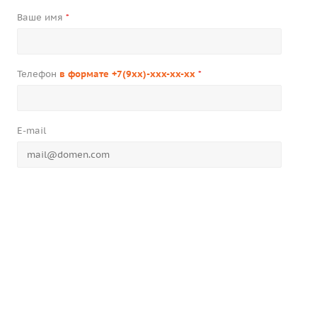
Ваше имя
*
Телефон
в формате +7(9xx)-xxx-xx-xx
*
E-mail