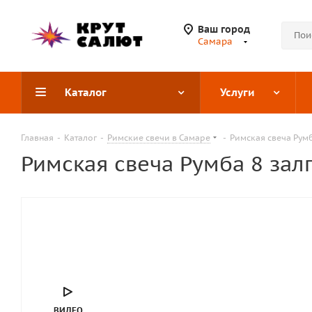
Ваш город
Самара
Каталог
Услуги
Главная
-
Каталог
-
Римские свечи в Самаре
-
Римская свеча Румба
Римская свеча Румба 8 залп
ВИДЕО