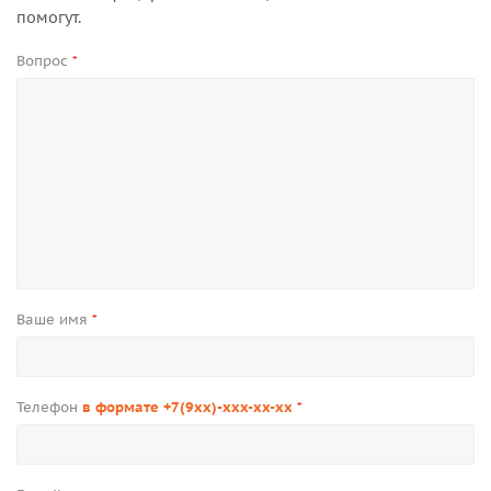
помогут.
Вопрос
*
Ваше имя
*
Телефон
в формате +7(9xx)-xxx-xx-xx
*