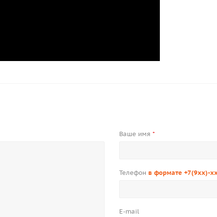
Ваше имя
*
Телефон
в формате +7(9xx)-x
E-mail