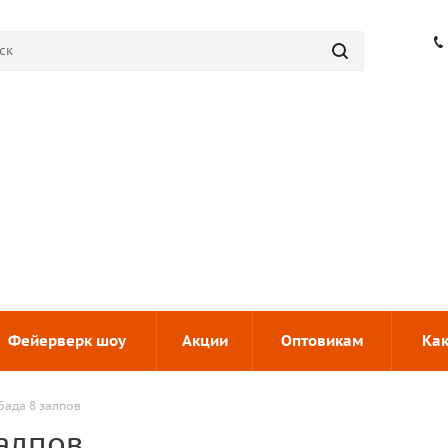
Фейерверк шоу
Акции
Оптовикам
Как
бада 8 залпов
алпов