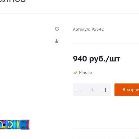
Артикул:
Р5542
940
руб.
/шт
Много
В корз