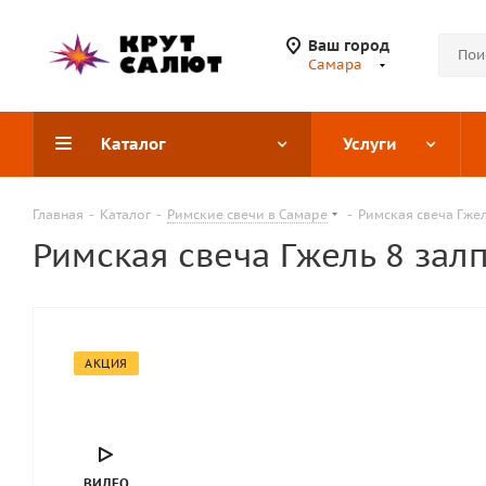
Ваш город
Самара
Каталог
Услуги
Главная
-
Каталог
-
Римские свечи в Самаре
-
Римская свеча Гжел
Римская свеча Гжель 8 зал
АКЦИЯ
ВИДЕО