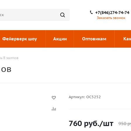
+7(846)274-74-74
Заказать звонок
Фейерверк шоу
Акции
Оптовикам
Как
ь 8 залпов
пов
Артикул:
ОС5252
760
руб.
/шт
950
р