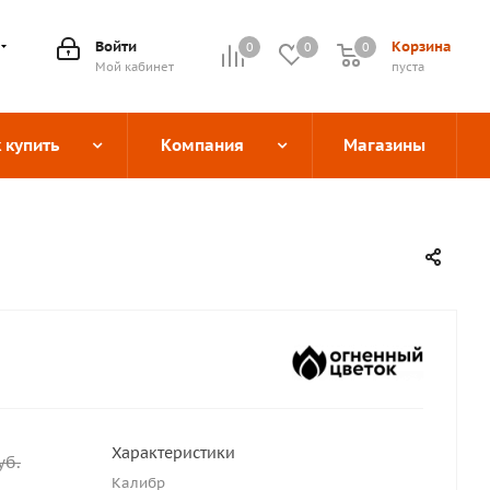
Войти
Корзина
0
0
0
0
Мой кабинет
пуста
 купить
Компания
Магазины
Характеристики
уб.
Калибр