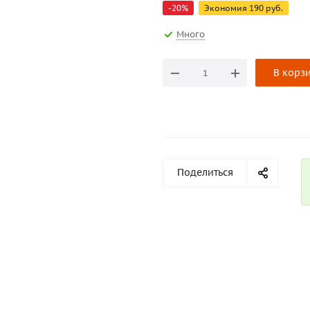
-
20
%
Экономия
190
руб.
Много
В корз
Поделиться