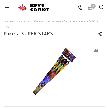
0
Главная
-
Каталог
-
Ракеты для салюта в Самаре
-
Ракета SUPER
STARS
Ракета SUPER STARS