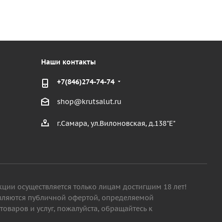
Наши контакты
+7(846)274-74-74
shop@krutsalut.ru
г.Самара, ул.Вилоновская, д.138"Е"
кции осуществляется только лицам достигшим 18 лет!
являются публичной офертой, определяемой
варов и услуг, пожалуйста, обращайтесь к