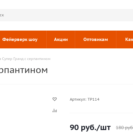
Фейерверк шоу
Акции
Оптовикам
Как
 Супер Гранд с серпантином
ерпантином
Артикул:
ТР114
90
руб.
/шт
180
руб