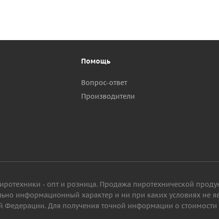
Помощь
Вопрос-ответ
Производители
пиротехники - опт и розница. Продажа пиротехнической проду
ельно информационный характер и ни при каких условиях не 
 Федерации. Для получения точной информации о стоимости то