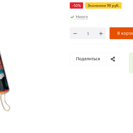
-
50
%
Экономия
90
руб.
Много
В корз
Поделиться