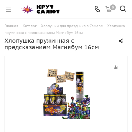
0
Главная
-
Каталог
-
Хлопушки для праздника в Самаре
-
Хлопушка
пружинная с предсказанием Магиябум 16см
Хлопушка пружинная с
предсказанием Магиябум 16см