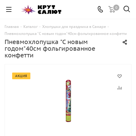
0
Главная
-
Каталог
-
Хлопушки для праздника в Самаре
-
Пневмохлопушка "С новым годом"40см фольгированное конфетти
Пневмохлопушка "С новым
годом"40см фольгированное
конфетти
АКЦИЯ