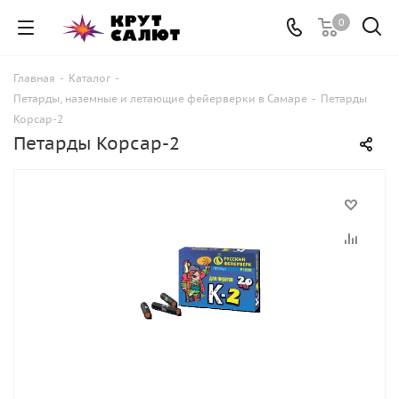
0
Главная
-
Каталог
-
Петарды, наземные и летающие фейерверки в Самаре
-
Петарды
Корсар-2
Петарды Корсар-2