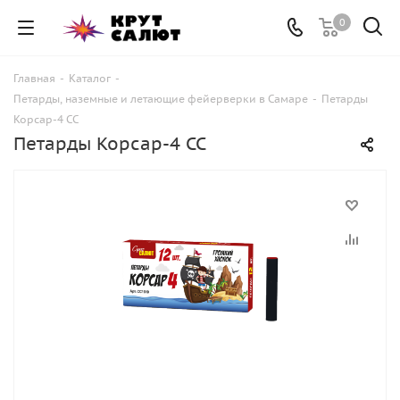
0
Главная
-
Каталог
-
Петарды, наземные и летающие фейерверки в Самаре
-
Петарды
Корсар-4 СС
Петарды Корсар-4 СС