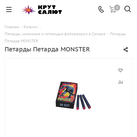
0
Главная
-
Каталог
-
Петарды, наземные и летающие фейерверки в Самаре
-
Петарды
Петарда MONSTER
Петарды Петарда MONSTER