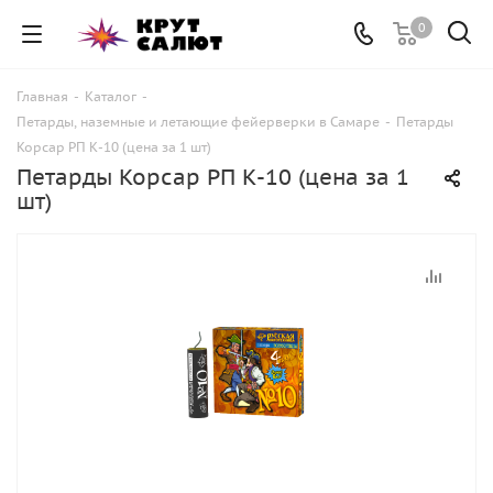
0
Главная
-
Каталог
-
Петарды, наземные и летающие фейерверки в Самаре
-
Петарды
Корсар РП К-10 (цена за 1 шт)
Петарды Корсар РП К-10 (цена за 1
шт)