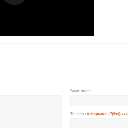
Ваше имя
*
Телефон
в формате +7(9xx)-xxx
E-mail