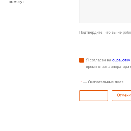
Я согласен на
обработку
время ответа оператора 
—
Обязательные поля
*
Отправить
Отмени
Документы
Сертификат
Приложение
соответствия
163,5 кб