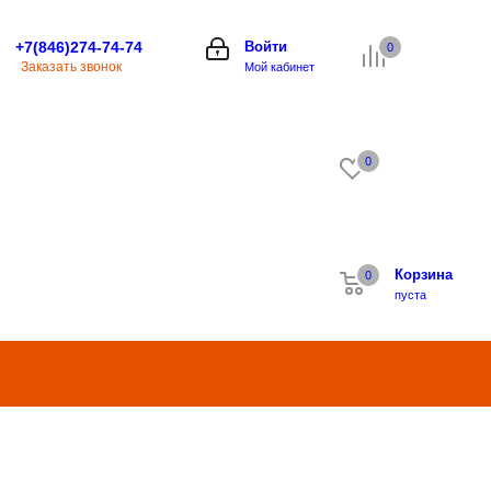
+7(846)274-74-74
Войти
0
Заказать звонок
Мой кабинет
0
Корзина
0
0
пуста
к купить
Компания
Магазины