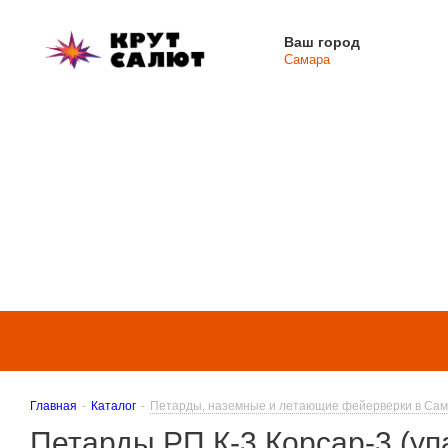
Ваш город
Самара
Каталог
Услуги
Главная
-
Каталог
-
Петарды, наземные и летающие фейерверки в Са
Петарды РП К-3 Корсар-3 (упа