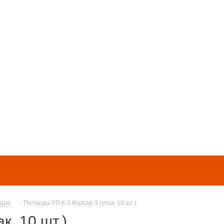
Фейерверк шоу
Акции
Оптовикам
Ка
маре
-
Петарды РП К-3 Корсар-3 (упак. 10 шт.)
к. 10 шт.)