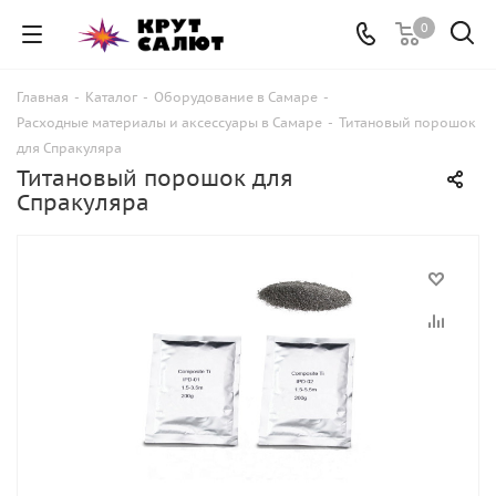
0
Главная
-
Каталог
-
Оборудование в Самаре
-
Расходные материалы и аксессуары в Самаре
-
Титановый порошок
для Спракуляра
Титановый порошок для
Спракуляра