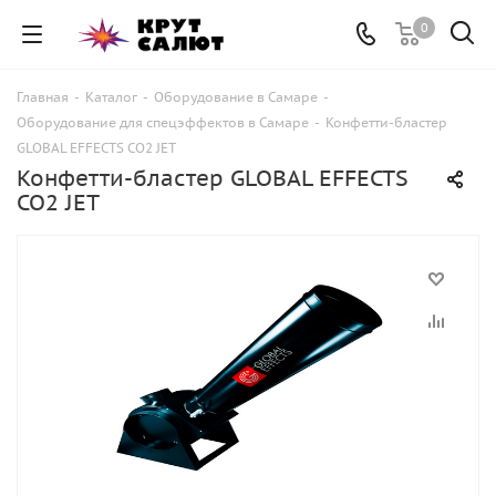
0
Главная
-
Каталог
-
Оборудование в Самаре
-
Оборудование для спецэффектов в Самаре
-
Конфетти-бластер
GLOBAL EFFECTS CO2 JET
Конфетти-бластер GLOBAL EFFECTS
CO2 JET