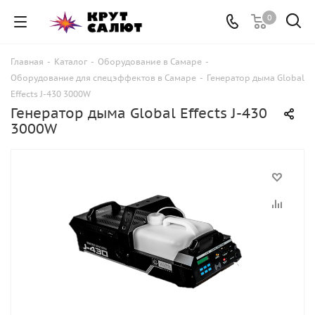
0
Главная
-
Каталог
-
Оборудование в Самаре
-
Оборудование для спецэффектов в Самаре
-
Генератор дыма Global
Effects J-430 3000W
Генератор дыма Global Effects J-430
3000W