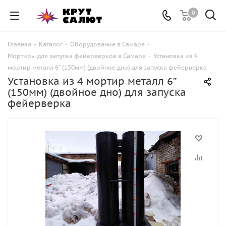
0
Главная
-
Каталог
-
Оборудование в Самаре
-
Мортиры для запуска фейерверков в Самаре
-
Установка из 4
мортир металл 6” (150мм) (двойное дно) для запуска фейерверка
Установка из 4 мортир металл 6”
(150мм) (двойное дно) для запуска
фейерверка