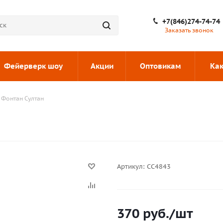
+7(846)274-74-74
Заказать звонок
Фейерверк шоу
Акции
Оптовикам
Как
 Фонтан Султан
Артикул:
СС4843
370
руб.
/шт