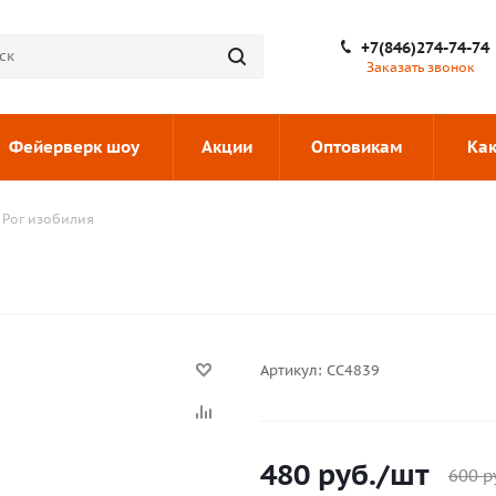
+7(846)274-74-74
Заказать звонок
Фейерверк шоу
Акции
Оптовикам
Как
 Рог изобилия
Артикул:
СС4839
480
руб.
/шт
600
р