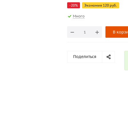
-
20
%
Экономия
120
руб.
Много
В корз
Поделиться