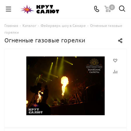
0
Главная
-
Каталог
-
Фейерверк шоу в Самаре
-
Огненные газовые
горелки
Огненные газовые горелки