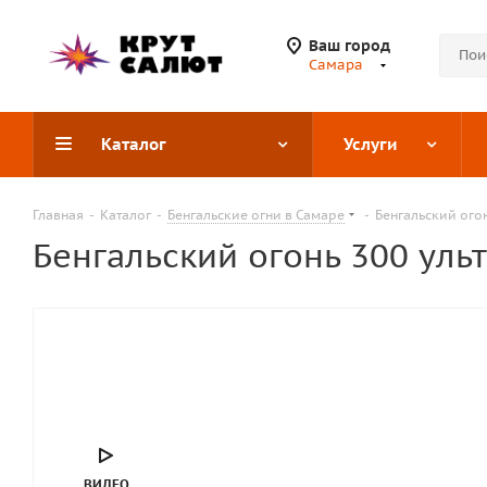
Ваш город
Самара
Каталог
Услуги
Главная
-
Каталог
-
Бенгальские огни в Самаре
-
Бенгальский огонь
Бенгальский огонь 300 ультр
ВИДЕО