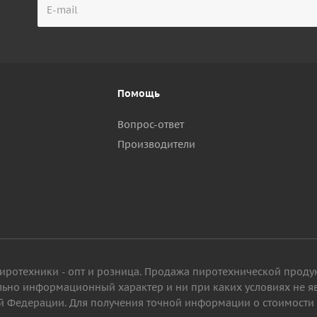
Помощь
Вопрос-ответ
Производители
пиротехники - опт и розница. Продажа пиротехнической проду
ельно информационный характер и ни при каких условиях не 
 Федерации. Для получения точной информации о стоимости то