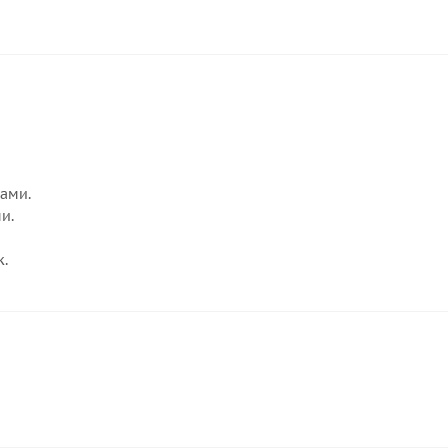
ами.
и.
к.