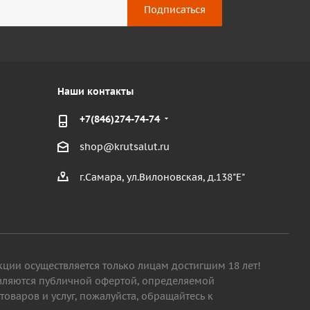
Наши контакты
+7(846)274-74-74
shop@krutsalut.ru
г.Самара, ул.Вилоновская, д.138"Е"
кции осуществляется только лицам достигшим 18 лет!
являются публичной офертой, определяемой
варов и услуг, пожалуйста, обращайтесь к