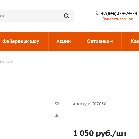
+7(846)274-74-74
Заказать звонок
Фейерверк шоу
Акции
Оптовикам
Как
 залпов
Артикул:
СС7056
1 050
руб.
/шт