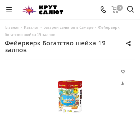
0
Главная
-
Каталог
-
Батареи салютов в Самаре
-
Фейерверк
Богатство шейха 19 залпов
Фейерверк Богатство шейха 19
залпов