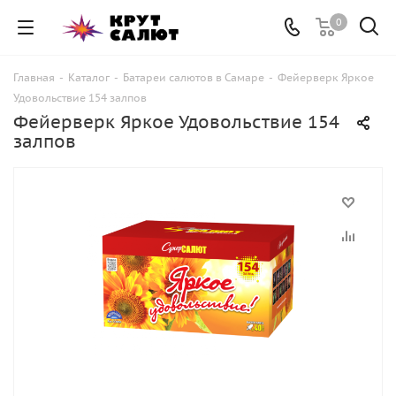
0
Главная
-
Каталог
-
Батареи салютов в Самаре
-
Фейерверк Яркое
Удовольствие 154 залпов
Фейерверк Яркое Удовольствие 154
залпов