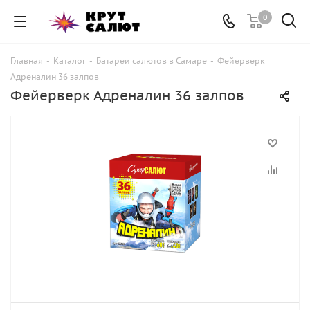
0
Главная
-
Каталог
-
Батареи салютов в Самаре
-
Фейерверк
Адреналин 36 залпов
Фейерверк Адреналин 36 залпов