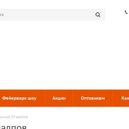
Фейерверк шоу
Акции
Оптовикам
Как
рочка 19 залпов
залпов