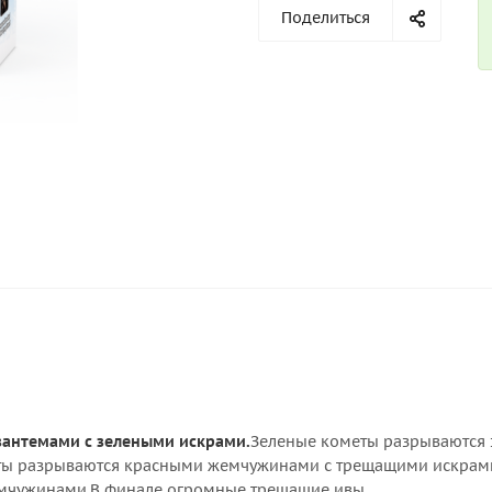
Поделиться
антемами с зелеными искрами.
Зеленые кометы разрываются
ы разрываются красными жемчужинами с трещащими искрам
мчужинами.В финале огромные трещащие ивы.