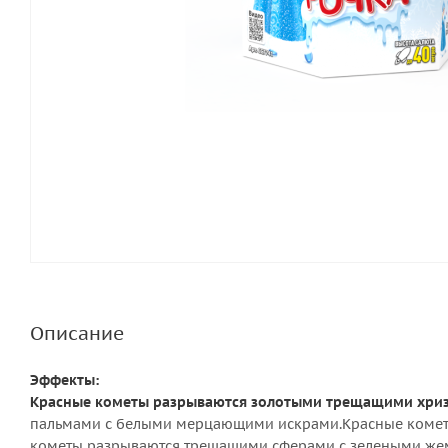
Описание
Эффекты:
Красные кометы разрываются золотыми трещащими хриз
пальмами с белыми мерцающими искрами.Красные комет
кометы разрываются трещащими сферами с зелеными же