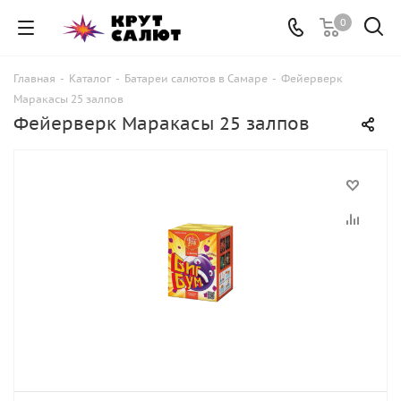
0
Главная
-
Каталог
-
Батареи салютов в Самаре
-
Фейерверк
Маракасы 25 залпов
Фейерверк Маракасы 25 залпов