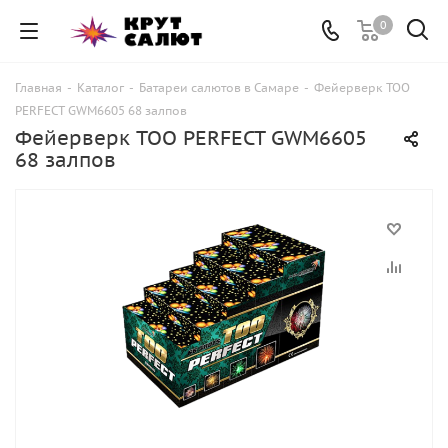
0
Главная
-
Каталог
-
Батареи салютов в Самаре
-
Фейерверк TOO
PERFECT GWM6605 68 залпов
Фейерверк TOO PERFECT GWM6605
68 залпов