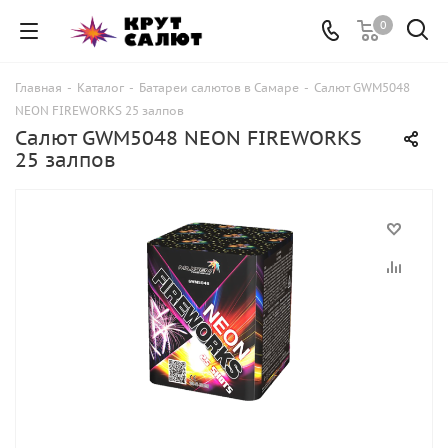
0
Главная
-
Каталог
-
Батареи салютов в Самаре
-
Салют GWM5048
NEON FIREWORKS 25 залпов
Салют GWM5048 NEON FIREWORKS
25 залпов