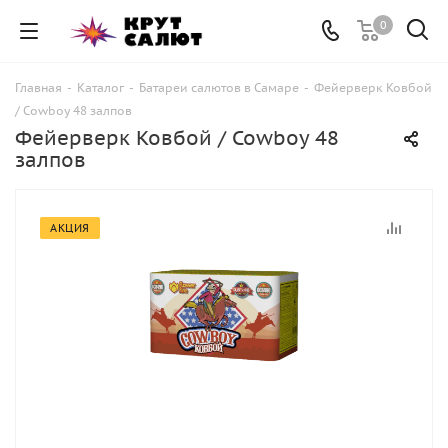
0
Главная
-
Каталог
-
Батареи салютов в Самаре
-
Фейерверк Ковбой
/ Cowboy 48 залпов
Фейерверк Ковбой / Cowboy 48
залпов
АКЦИЯ