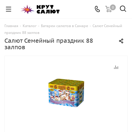
0
Главная
-
Каталог
-
Батареи салютов в Самаре
-
Салют Семейный
праздник 88 залпов
Салют Семейный праздник 88
залпов