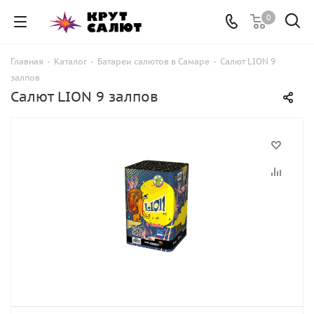
0
Главная
-
Каталог
-
Батареи салютов в Самаре
-
Салют LION 9
залпов
Салют LION 9 залпов