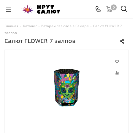
0
Главная
-
Каталог
-
Батареи салютов в Самаре
-
Салют FLOWER 7
залпов
Салют FLOWER 7 залпов