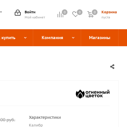
Войти
Корзина
0
0
0
0
Мой кабинет
пуста
 купить
Компания
Магазины
Характеристики
300
руб.
Калибр