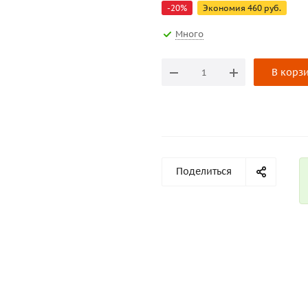
-
20
%
Экономия
460
руб.
Много
В корз
Поделиться