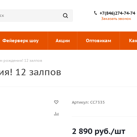
+7(846)274-74-74
Заказать звонок
Фейерверк шоу
Акции
Оптовикам
Как
м рождения! 12 залпов
я! 12 залпов
Артикул:
СС7335
2 890
руб.
/шт