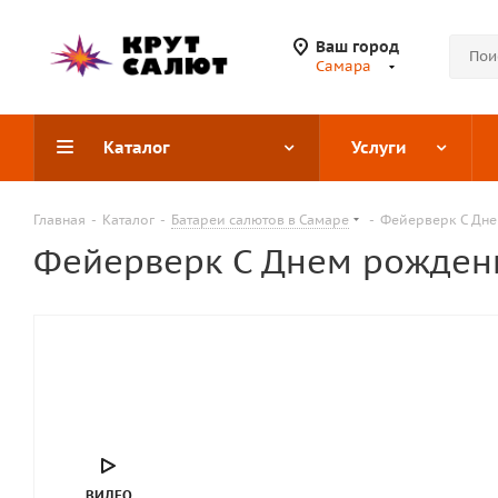
Ваш город
Самара
Каталог
Услуги
Главная
-
Каталог
-
Батареи салютов в Самаре
-
Фейерверк С Дне
Фейерверк С Днем рождени
ВИДЕО